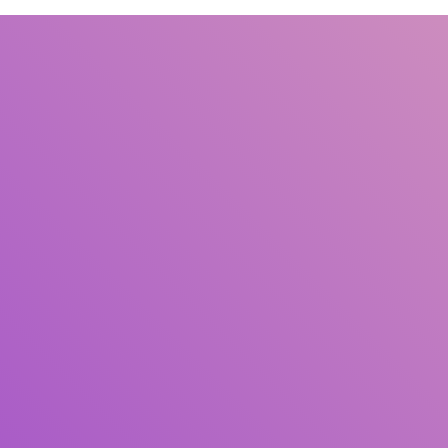
Judul
Pengarang
Subjek
ISBN/ISSN
Tipe Koleksi
Lokasi
GMD