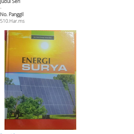
Judul Seri
-
No. Panggil
510.Har.ms