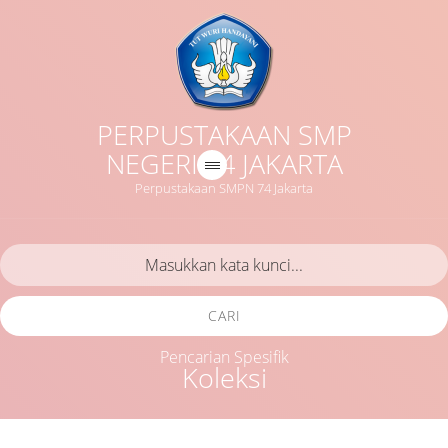
PERPUSTAKAAN SMP
NEGERI 74 JAKARTA
Perpustakaan SMPN 74 Jakarta
CARI
Pencarian Spesifik
Koleksi