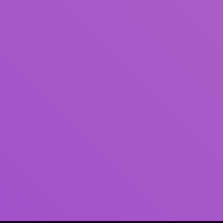
Pengarang
Subjek
ISBN/ISSN
Tipe Koleksi
Lokasi
GMD
Cari