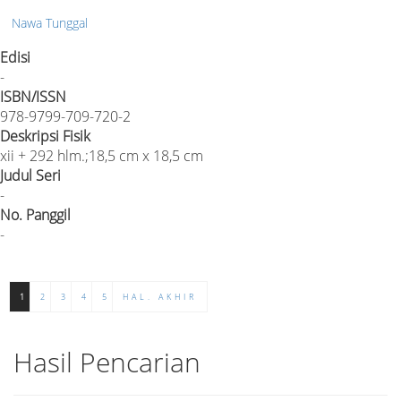
Nawa Tunggal
Edisi
-
ISBN/ISSN
978-9799-709-720-2
Deskripsi Fisik
xii + 292 hlm.;18,5 cm x 18,5 cm
Judul Seri
-
No. Panggil
-
1
2
3
4
5
HAL. AKHIR
Hasil Pencarian